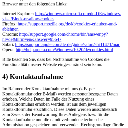
Browser unter den folgenden Links:
Internet Explorer:
http://windows.microsoft.com/de-DE/windows-
vista/Block-or-allow-cookies
Firefox:
https://support.mozilla.org/de/kb/cookies-erlauben-und-
ablehnen
Chrome:
http://support.google.com/chrome/bin/answer.py?
hl=de&hlrm=en&answer=95647
Safari:
https://support.apple.com/de-de/guide/safari/sfri11471/mac
Opera:
http://help.opera.com/Windows/10.20/de/cookies.html
Bitte beachten Sie, dass bei Nichtannahme von Cookies die
Funktionalität unserer Website eingeschränkt sein kann.
4) Kontaktaufnahme
Im Rahmen der Kontaktaufnahme mit uns (z.B. per
Kontaktformular oder E-Mail) werden personenbezogene Daten
erhoben. Welche Daten im Falle der Nutzung eines
Kontaktformulars erhoben werden, ist aus dem jeweiligen
Kontaktformular ersichtlich. Diese Daten werden ausschließlich
zum Zweck der Beantwortung Ihres Anliegens bzw. für die
Kontaktaufnahme und die damit verbundene technische
Administration gespeichert und verwendet. Rechtsgrundlage für die