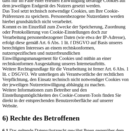
dass nur im Falle einer erteilten Einwilligung derartige Cookies auf
dem jeweiligen Endgerät des Nutzers gesetzt werden.
Das Tool setzt technisch notwendige Cookies, um Ihre Cookie-
Präferenzen zu speichern. Personenbezogene Nutzerdaten werden
hierbei grundsätzlich nicht verarbeitet.
Kommt es im Einzelfall zum Zwecke der Speicherung, Zuordnung
oder Protokollierung von Cookie-Einstellungen doch zur
Verarbeitung personenbezogener Daten (wie etwa der IP-Adresse),
erfolgt diese gemäß Art. 6 Abs. 1 lit. f DSGVO auf Basis unseres
berechtigten Interesses an einem rechtskonformen,
nutzerspezifischen und nutzerfreundlichen
Einwilligungsmanagement für Cookies und mithin an einer
rechtskonformen Ausgestaltung unseres Internetauftritts.
Weitere Rechtsgrundlage für die Verarbeitung ist ferner Art. 6 Abs. 1
lit. c DSGVO. Wir unterliegen als Verantwortliche der rechtlichen
Verpflichtung, den Einsatz technisch nicht notwendiger Cookies von
der jeweiligen Nutzereinwilligung abhängig zu machen.
Weitere Informationen zum Betreiber und den
Einstellungsmöglichkeiten des Cookie-Consent-Tools finden Sie
direkt in der entsprechenden Benutzeroberfläche auf unserer
Website.
6) Rechte des Betroffenen
6.1
Das geltende Datenschutzrecht gewährt Ihnen gegenüber dem